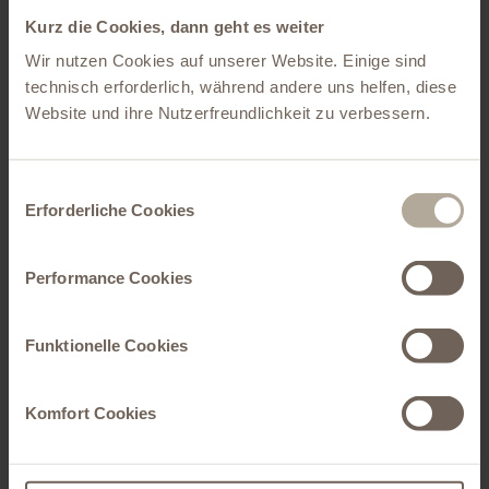
Kurz die Cookies, dann geht es weiter
QR-Codes und Goldsimulationen veredeln digitalbedruckte
Wir nutzen Cookies auf unserer Website. Einige sind
Getränkeverpackung für GEMELLii
technisch erforderlich, während andere uns helfen, diese
Entdecken Sie geschmackvolle, italienische Getränke exklusiv verpackt!
Website und ihre Nutzerfreundlichkeit zu verbessern.
Einwilligungsauswahl
Erforderliche Cookies
Performance Cookies
Funktionelle Cookies
Haben Sie Fragen oder wünschen Sie
weitere Informationen?
Komfort Cookies
Christiansen Print
Telefon:
+49 39452 4840 0