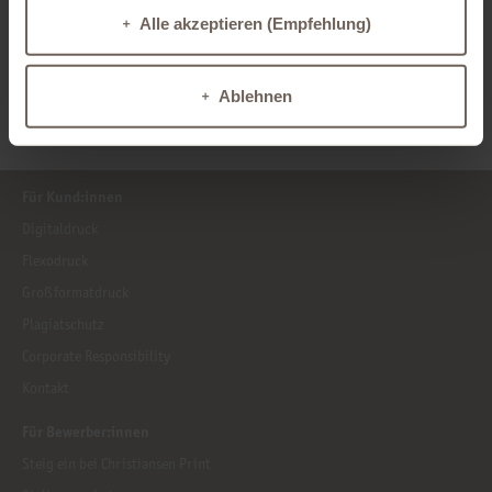
Alle akzeptieren (Empfehlung)
Diese Seite teilen
X
Facebook
Xing
LinkedIn
E-Mail
WhatsApp
Ablehnen
Für Kund:innen
Digitaldruck
Flexodruck
Großformatdruck
Plagiatschutz
Corporate Responsibility
Kontakt
Für Bewerber:innen
Steig ein bei Christiansen Print