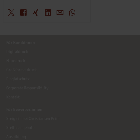
X
Facebook
Xing
LinkedIn
E-Mail
WhatsApp
Für Kund:innen
Digitaldruck
Flexodruck
Großformatdruck
Plagiatschutz
Corporate Responsibility
Kontakt
Für Bewerber:innen
Steig ein bei Christiansen Print
Stellenangebote
Ausbildung