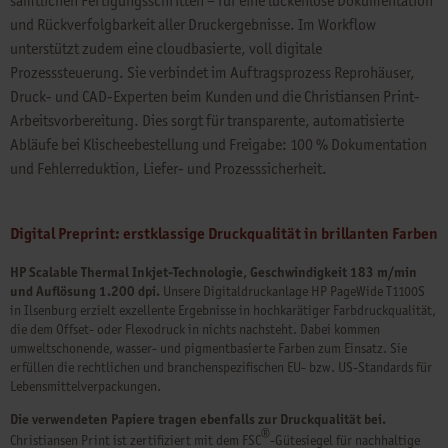
sämtlichen Fertigungsschritten – für eine lückenlose Dokumentation
und Rückverfolgbarkeit aller Druckergebnisse. Im Workflow
unterstützt zudem eine cloudbasierte, voll digitale
Prozesssteuerung. Sie verbindet im Auftragsprozess Reprohäuser,
Druck- und CAD-Experten beim Kunden und die Christiansen Print-
Arbeitsvorbereitung. Dies sorgt für transparente, automatisierte
Abläufe bei Klischeebestellung und Freigabe: 100 % Dokumentation
und Fehlerreduktion, Liefer- und Prozesssicherheit.
Digital Preprint: erstklassige Druckqualität in brillanten Farben
HP Scalable Thermal Inkjet-Technologie, Geschwindigkeit 183 m/min
und Auflösung 1.200 dpi.
Unsere Digitaldruckanlage HP PageWide T1100S
in Ilsenburg erzielt exzellente Ergebnisse in hochkarätiger Farbdruckqualität,
die dem Offset- oder Flexodruck in nichts nachsteht. Dabei kommen
umweltschonende, wasser- und pigmentbasierte Farben zum Einsatz. Sie
erfüllen die rechtlichen und branchenspezifischen EU- bzw. US-Standards für
Lebensmittelverpackungen.
Die verwendeten Papiere tragen ebenfalls zur Druckqualität bei.
®
Christiansen Print ist zertifiziert mit dem FSC
-Gütesiegel für nachhaltige