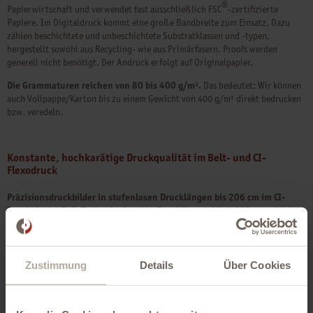
®
Papierwirtschaft und verwendet fast ausschließlich FSC
-zertifizierte
Papiere. Im Digitaldruck kommt eine große Bandbreite zum Einsatz. Dazu
zählen beschichtete und unbeschichtete Substratklassen und -typen,
hergestellt sowohl aus Recycling- wie aus Primärfasern. Proofs werden
generell nicht benötigt. Der Andruck erfolgt auf Originalpapier.
Die Grammaturen reichen von 80 bis 400 g/m².
Das bedeutet: Wir können
auch Vollpappe/Karton bis zu einem Gewicht von 400 g/m² direkt bedrucken
bzw. veredeln.
Konstante, hochkarätige Druckqualität im Belt- und CI-
Flexodruck
Präzisionsdruckbilder in stufenlosen Drucklängen bis 206 cm im CI-
Druck, in der Belt-Technologie sogar Drucklängen bis 4.550 mm.
Auch
bei überdimensionalen Formaten brilliert der Flexodruck in hochkarätiger
Druckqualität und konstanten Farben. Damit ist er eine echte Alternative zum
Offsetdruck, welcher vergleichsweise höhere Grammaturen (Standard: 180
Zustimmung
Details
Über Cookies
g/m²) benötigt. Wie im Digitaldruck setzen wir auch im Flexodruck eine
®
Vielzahl unterschiedlicher, hochqualitativer FSC
-Papiere ein.
Umweltfreundliche Farbserie mit exzellenten Druckeigenschaften.
Sie