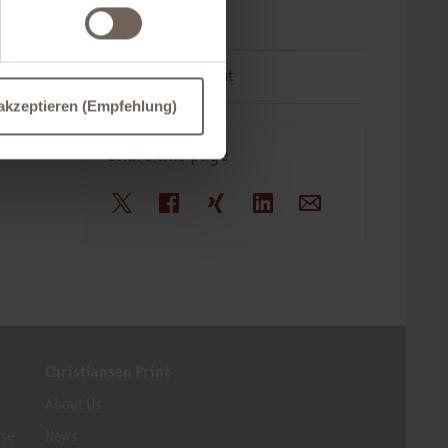
Current News
At Christiansen Print
 akzeptieren (Empfehlung)
Share this page
X
Facebook
Xing
LinkedIn
E-Mail
Christiansen Print
About Us
ase
News