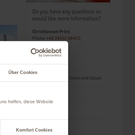
Do you have any questions or
would like more information?
Christiansen Print
Phone:
+49 39452 4840 0
Overview
Über Cookies
Christiansen Print − Vision and Values
Company History
uns helfen, diese Website
Facts & figures
Sites
Komfort Cookies