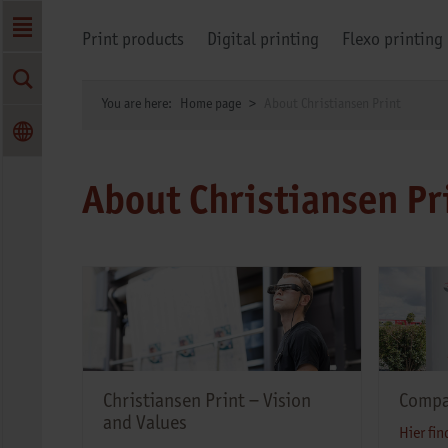
Print products
Digital printing
Flexo printing
You are here:
Home page
About Christiansen Print
About Christiansen Pr
Christiansen Print − Vision
Compa
and Values
Hier fin