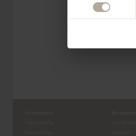
For customers
For applica
Digital printing
Join Christia
Flexo printing
Vacancies