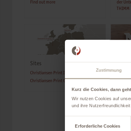
Find out more
der Unt
THIMM
Sites
Curre
Zustimmung
Christiansen Print Ilsenburg
Find ou
Christiansen Print Garancières, France
Kurz die Cookies, dann geht
Wir nutzen Cookies auf unser
und ihre Nutzerfreundlichkei
Einwilligungsauswahl
Erforderliche Cookies