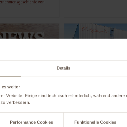
ernehmensgeschichte von
nt News
At Christiansen Print
Details
t more
Find out more
 es weiter
er Website. Einige sind technisch erforderlich, während andere 
t zu verbessern.
Performance Cookies
Funktionelle Cookies