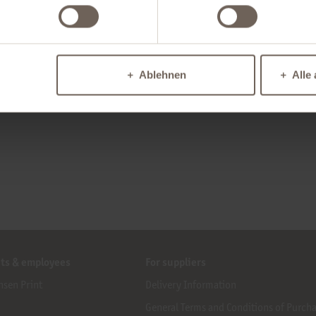
Ablehnen
Alle
nts & employees
For suppliers
nsen Print
Delivery Information
General Terms and Conditions of Purch