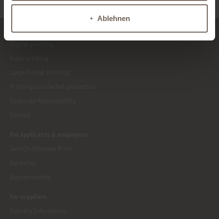
Ablehnen
For customers
Digital printing
Flexo printing
Large Format Printing
Printing counterfeit protection
Corporate Responsibility
Contact
For applicants & employees
Join Christiansen Print
Vacancies
Apprenticeship
For suppliers
Delivery Information