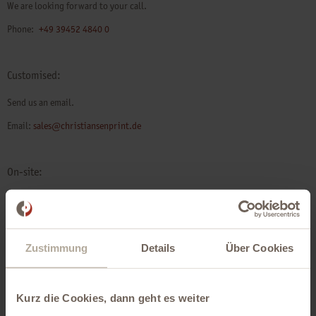
We are looking forward to your call.
Phone:
+49 39452 4840 0
Customised:
Send us an email.
Email:
sales@christiansenprint.de
On-site:
Visit our locations.
All Locations
Zustimmung
Details
Über Cookies
Kurz die Cookies, dann geht es weiter