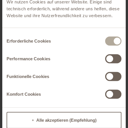
Wir nutzen Cookies auf unserer Website. Einige sind
technisch erforderlich, während andere uns helfen, diese
Website und ihre Nutzerfreundlichkeit zu verbessern.
Einwilligungsauswahl
Erforderliche Cookies
Performance Cookies
Do you have any questions or would like
more information?
Funktionelle Cookies
Christiansen Print
Phone:
+49 39452 4840 0
Komfort Cookies
Share this page
X
Facebook
Xing
LinkedIn
E-Mail
WhatsApp
Alle akzeptieren (Empfehlung)