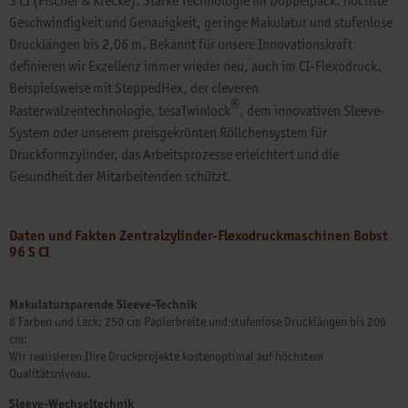
S CI (Fischer & Krecke). Starke Technologie im Doppelpack: höchste
Geschwindigkeit und Genauigkeit, geringe Makulatur und stufenlose
Drucklängen bis 2,06 m. Bekannt für unsere Innovationskraft
definieren wir Exzellenz immer wieder neu, auch im CI-Flexodruck.
Beispielsweise mit SteppedHex, der cleveren
®
Rasterwalzentechnologie, tesaTwinlock
, dem innovativen Sleeve-
System oder unserem preisgekrönten Röllchensystem für
Druckformzylinder, das Arbeitsprozesse erleichtert und die
Gesundheit der Mitarbeitenden schützt.
Daten und Fakten Zentralzylinder-Flexodruckmaschinen Bobst
96 S CI
Makulatursparende Sleeve-Technik
8 Farben und Lack; 250 cm Papierbreite und stufenlose Drucklängen bis 206
cm:
Wir realisieren Ihre Druckprojekte kostenoptimal auf höchstem
Qualitätsniveau.
Sleeve-Wechseltechnik