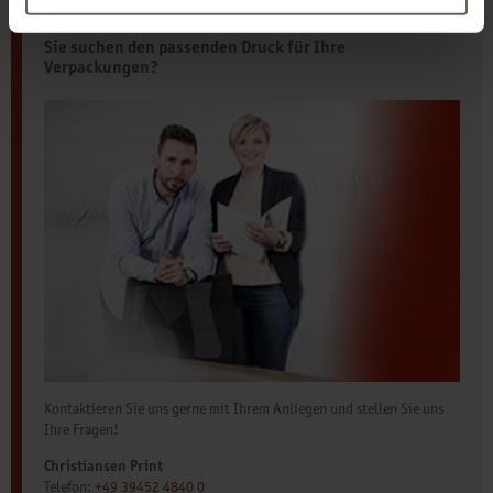
Sie suchen den passenden Druck für Ihre
Verpackungen?
Kontaktieren Sie uns gerne mit Ihrem Anliegen und stellen Sie uns
Ihre Fragen!
Christiansen Print
Telefon:
+49 39452 4840 0