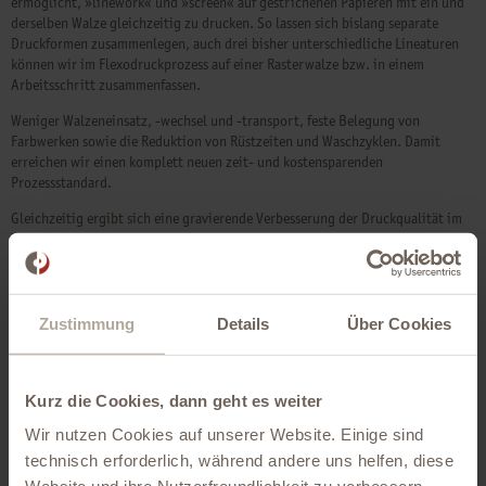
ermöglicht, »linework« und »screen« auf gestrichenen Papieren mit ein und
derselben Walze gleichzeitig zu drucken. So lassen sich bislang separate
Druckformen zusammenlegen, auch drei bisher unterschiedliche Lineaturen
können wir im Flexodruckprozess auf einer Rasterwalze bzw. in einem
Arbeitsschritt zusammenfassen.
Weniger Walzeneinsatz, -wechsel und -transport, feste Belegung von
Farbwerken sowie die Reduktion von Rüstzeiten und Waschzyklen. Damit
erreichen wir einen komplett neuen zeit- und kostensparenden
Prozessstandard.
Gleichzeitig ergibt sich eine gravierende Verbesserung der Druckqualität im
Bereich der Verläufe durch eine höhere 460-L/cm-Auflösung und eine
Minimierung des Farbverbrauchs. Eine homogene Farbübertragung, ruhiger
Verlauf des Rakelmessers sowie leichte, optimale Reinigung der Walzen nach
dem Flexodruckeinsatz sind die Folgen aus einer besseren und
Zustimmung
Details
Über Cookies
gleichmäßigeren Entleerung der Näpfchen. Mit »SteppedHex« erzielt
Christiansen Print eine ganzheitliche Performance-Optimierung im CI-
Flexodruck.
Kurz die Cookies, dann geht es weiter
Wir nutzen Cookies auf unserer Website. Einige sind
technisch erforderlich, während andere uns helfen, diese