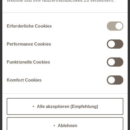
Website und ihre Nutzerfreundlichkeit zu verbessern.
Einwilligungsauswahl
Erforderliche Cookies
tesaTwinlock-Sleeves:
Innovative Technologie für Christiansen Prints Flexodruck
Performance Cookies
tesaTwinlock: Das neue Verfahren ermöglicht das Verkleben von Druckformen
auf Zylinder und Hülsen ohne die Verwendung von Klischeeklebebändern. Die
Vorteile der selbstklebenden Sleeves liegen nicht nur in der damit
Funktionelle Cookies
verbundenen hohen Standardisierung und erneuten Prozessoptimierung.
Auch die Druckperformance können wir so weiter verbessern und die
Produktion nachhaltiger gestalten, weil wir Abfall vermeiden.
Komfort Cookies
In der weltweit einzigartigen, innovativen Aktivierungsstation können wir
nun zwei Sleeves gleichzeitig, vollautomatisch und ohne den Kontakt zu
Lösungsmitteln reinigen und aktivieren. Die Zeitersparnis ist enorm: Musste
man früher für die Aktivierung eines Sleeves ungefähr 20 Minuten einplanen,
Alle akzeptieren (Empfehlung)
brauchen wir heute für zwei Sleeves nur acht Minuten – fünfmal so schnell. So
gewinnt der Zentralzylinder-Flexodruck bei Christiansen Print noch mehr
Effizienz.
Ablehnen