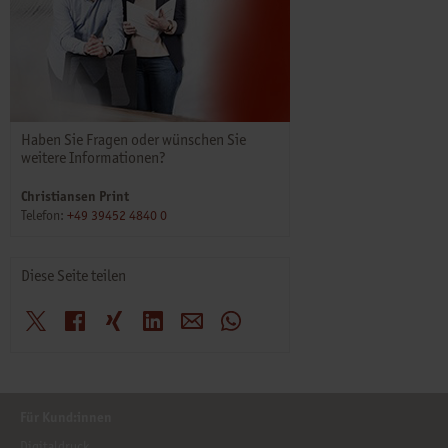
Haben Sie Fragen oder wünschen Sie
weitere Informationen?
Christiansen Print
Telefon:
+49 39452 4840 0
Diese Seite teilen
X
Facebook
Xing
LinkedIn
E-Mail
WhatsApp
Für Kund:innen
Digitaldruck